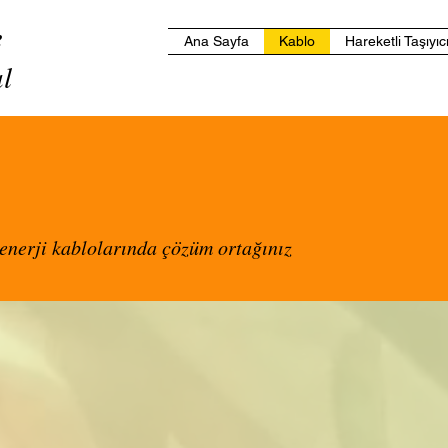
e
Ana Sayfa
Kablo
Hareketli Taşıyıc
l
e enerji kablolarında çözüm ortağınız