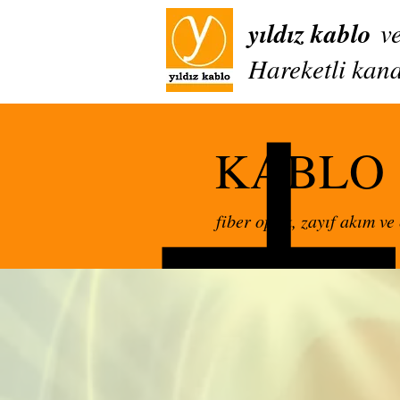
yıldız kablo
v
Hareketli kana
KABLO
fiber optik, zayıf akım v